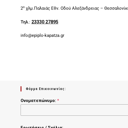
ο
2
χλμ.Παλαιάς Εθν. Οδού Αλεξάνδρειας – Θεσσαλονίκ
23330 27895
Τηλ.
:
info@epiplo-kapatza.gr
Φόρμα Επικοινωνίας:
Ονοματεπώνυμο:
*
Ερωτήσεις / Σχόλια: