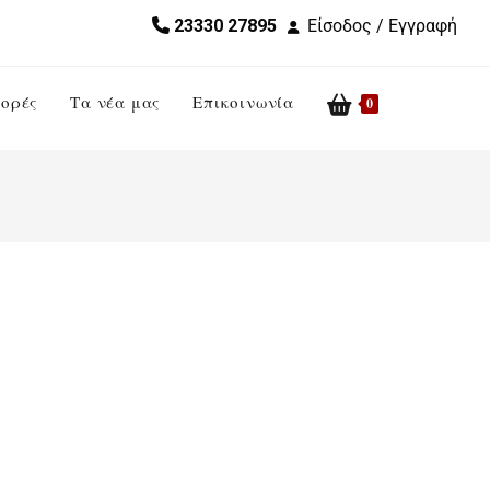
23330 27895
Είσοδος / Εγγραφή
ορές
Τα νέα μας
Επικοινωνία
Toggle
0
website
search