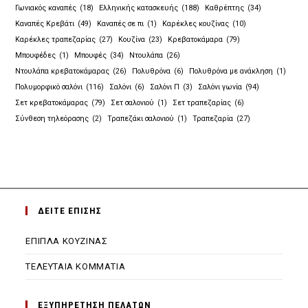
Γωνιακός καναπές
(18)
Ελληνικής κατασκευής
(188)
Καθρέπτης
(34)
new
new
new
new
Καναπές Κρεβάτι
(49)
Καναπές σε πι
(1)
Καρέκλες κουζίνας
(10)
tab
tab
tab
tab
Καρέκλες τραπεζαρίας
(27)
Κουζίνα
(23)
Κρεβατοκάμαρα
(79)
Μπουφέδες
(1)
Μπουφές
(34)
Ντουλάπα
(26)
Ντουλάπα κρεβατοκάμαρας
(26)
Πολυθρόνα
(6)
Πολυθρόνα με ανάκληση
(1)
Πολυμορφικό σαλόνι
(116)
Σαλόνι
(6)
Σαλόνι Π
(3)
Σαλόνι γωνία
(94)
Σετ κρεβατοκάμαρας
(79)
Σετ σαλονιού
(1)
Σετ τραπεζαρίας
(6)
Σύνθεση τηλεόρασης
(2)
Τραπεζάκι σαλονιού
(1)
Τραπεζαρία
(27)
ΔΕΙΤΕ ΕΠΙΣΗΣ
ΕΠΙΠΛΑ ΚΟΥΖΙΝΑΣ
ΤΕΛΕΥΤΑΙΑ ΚΟΜΜΑΤΙΑ
ΕΞΥΠΗΡΕΤΗΣΗ ΠΕΛΑΤΩΝ