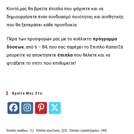
Κοντά μας θα βρείτε έπιπλα που ψάχνετε και να
δημιουργήσετε έναν συνδυασμό ποιότητας και αισθητικής
που θα ξεπεράσει κάθε προσδοκία.
Πέρα των προσφορών μας με το ευέλικτο
πρόγραμμα
δόσεων
, από 6 – 84, που σας παρέχει το Έπιπλο Καπατζά
μπορείτε να αποκτήσετε
έπιπλα
που θέλετε και να
φτιάξετε το σπίτι που επιθυμείτε!
Βρείτε Μας Στο:
Opens
Opens
Opens
Opens
in
in
in
in
Έπιπλο εισόδου
(1)
Έπιπλο κουζίνας
(23)
Έπιπλο τραπεζαρίας
(40)
a
a
a
a