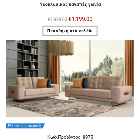
Νεοκλασικός καναπές γωνία
Original
€
1,199.00
Η
€
1,989.00
price
τρέχουσα
was:
τιμή
Προσθήκη στο καλάθι
€1,989.00.
είναι:
€1,199.00.
Ελληνικής κατασκευής
Κωδ.Προϊόντος: 8975