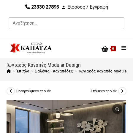
23330 27895
Είσοδος / Εγγραφή
0
Γωνιακός Καναπές Modular Design
>
Έπιπλα
>
Σαλόνια - Καναπέδες
>
Γωνιακός Καναπές Modular D
Προηγούμενο προϊόν
Επόμενο προϊόν