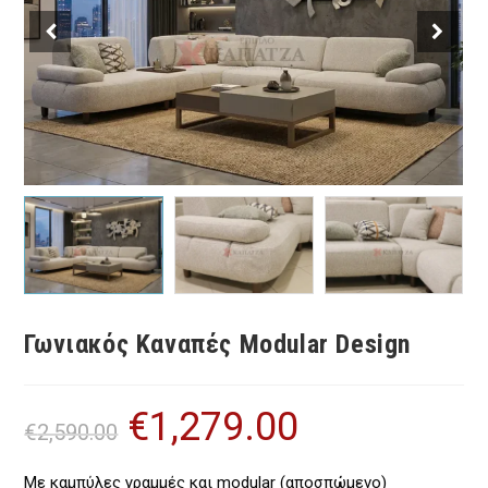
Γωνιακός Καναπές Modular Design
€
1,279.00
Original
Η
€
2,590.00
price
τρέχουσα
was:
τιμή
€2,590.00.
είναι:
€1,279.00.
Με καμπύλες γραμμές και modular (αποσπώμενο)