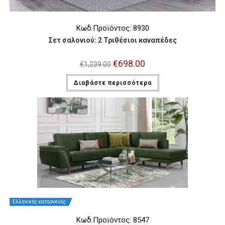
Κωδ.Προϊόντος: 8930
Σετ σαλονιού: 2 Τριθέσιοι καναπέδες
Original
€
698.00
Η
€
1,239.00
price
τρέχουσα
was:
τιμή
Διαβάστε περισσότερα
€1,239.00.
είναι:
€698.00.
Ελληνικής κατασκευής
Κωδ.Προϊόντος: 8547