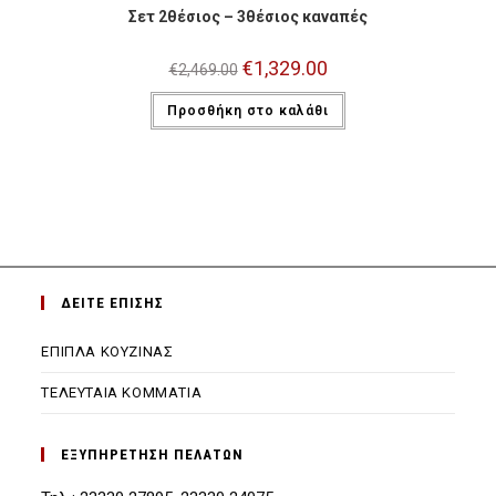
Σετ 2θέσιος – 3θέσιος καναπές
Original
€
1,329.00
Η
€
2,469.00
price
τρέχουσα
was:
τιμή
Προσθήκη στο καλάθι
€2,469.00.
είναι:
€1,329.00.
ΔΕΙΤΕ ΕΠΙΣΗΣ
ΕΠΙΠΛΑ ΚΟΥΖΙΝΑΣ
ΤΕΛΕΥΤΑΙΑ ΚΟΜΜΑΤΙΑ
ΕΞΥΠΗΡΕΤΗΣΗ ΠΕΛΑΤΩΝ