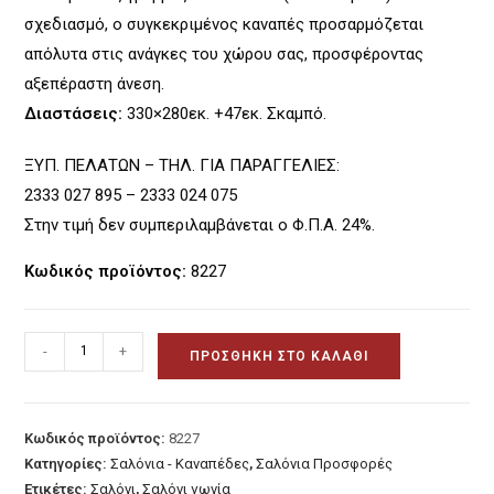
σχεδιασμό, ο συγκεκριμένος καναπές προσαρμόζεται
απόλυτα στις ανάγκες του χώρου σας, προσφέροντας
αξεπέραστη άνεση.
Διαστάσεις:
330×280εκ. +47εκ. Σκαμπό.
ΞΥΠ. ΠΕΛΑΤΩΝ – ΤΗΛ. ΓΙΑ ΠΑΡΑΓΓΕΛΙΕΣ:
2333 027 895 – 2333 024 075
Στην τιμή δεν συμπεριλαμβάνεται ο Φ.Π.Α. 24%.
Κωδικός προϊόντος:
8227
Γωνιακός
-
+
ΠΡΟΣΘΉΚΗ ΣΤΟ ΚΑΛΆΘΙ
Καναπές
Modular
Design
Κωδικός προϊόντος:
8227
ποσότητα
Κατηγορίες:
Σαλόνια - Καναπέδες
,
Σαλόνια Προσφορές
Ετικέτες:
Σαλόνι
,
Σαλόνι γωνία