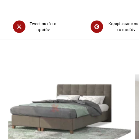
Opens
Opens
Tweet αυτό το
Καρφίτσωσε αυ
in
προϊόν
in
το προϊόν
a
a
new
new
window
window