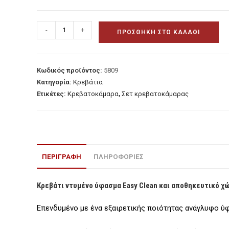
Κρεβάτι
-
+
ΠΡΟΣΘΉΚΗ ΣΤΟ ΚΑΛΆΘΙ
ντυμένο
ύφασμα
Easy
Κωδικός προϊόντος:
5809
Clean
Κατηγορία:
Κρεβάτια
και
Ετικέτες:
Κρεβατοκάμαρα
,
Σετ κρεβατοκάμαρας
αποθηκευτικό
χώρο
ποσότητα
ΠΕΡΙΓΡΑΦΉ
ΠΛΗΡΟΦΟΡΙΕΣ
Κρεβάτι ντυμένο ύφασμα Easy Clean και αποθηκευτικό χ
Επενδυμένο με ένα εξαιρετικής ποιότητας ανάγλυφο ύφ