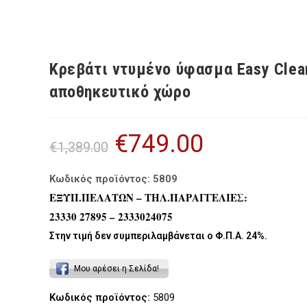
Κρεβάτι ντυμένο ύφασμα Easy Clea
αποθηκευτικό χώρο
€
749.00
Original
Η
€
1,389.00
price
τρέχουσα
was:
τιμή
€1,389.00.
είναι:
€749.00.
Κωδικός προϊόντος: 5809
ΕΞΥΠ.ΠΕΛΑΤΩΝ – ΤΗΛ.ΠΑΡΑΓΓΕΛΙΕΣ:
23330 27895 – 2333024075
Στην τιμή δεν συμπεριλαμβάνεται ο Φ.Π.Α. 24%.
Μου αρέσει η Σελίδα!
Κωδικός προϊόντος:
5809