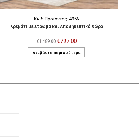
Κωδ.Προϊόντος: 4956
Κρεβάτι με Στρώμα και Αποθηκευτικό Χώρο
Original
€
797.00
Η
€
1,489.00
price
τρέχουσα
was:
τιμή
Διαβάστε περισσότερα
€1,489.00.
είναι:
€797.00.