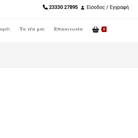
23330 27895
Είσοδος / Εγγραφή
ορές
Τα νέα μας
Επικοινωνία
Toggle
0
website
search