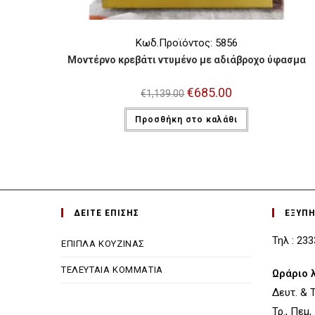
Κωδ.Προϊόντος: 5856
Μοντέρνο κρεβάτι ντυμένο με αδιάβροχο ύφασμα
Original
€
685.00
Η
€
1,139.00
price
τρέχουσα
was:
τιμή
Προσθήκη στο καλάθι
€1,139.00.
είναι:
€685.00.
ΔΕΙΤΕ ΕΠΙΣΗΣ
ΕΞΥΠ
Τηλ : 23
ΕΠΙΠΛΑ ΚΟΥΖΙΝΑΣ
ΤΕΛΕΥΤΑΙΑ ΚΟΜΜΑΤΙΑ
Ωράριο 
Δευτ. & Τε
Τρ., Πεμ,