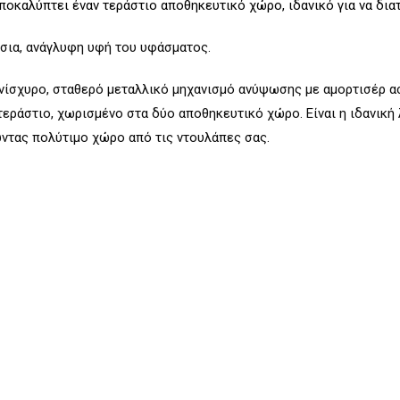
καλύπτει έναν τεράστιο αποθηκευτικό χώρο, ιδανικό για να διατ
ύσια, ανάγλυφη υφή του υφάσματος.
νίσχυρο, σταθερό μεταλλικό μηχανισμό ανύψωσης με αμορτισέρ ασ
ράστιο, χωρισμένο στα δύο αποθηκευτικό χώρο. Είναι η ιδανική
ώντας πολύτιμο χώρο από τις ντουλάπες σας.