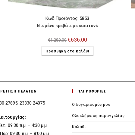
Κωδ.Προϊόντος: 5853
Ντυμένο κρεβάτι με καπιτονέ
Original
€
636.00
Η
€
1,289.00
price
τρέχουσα
was:
τιμή
Προσθήκη στο καλάθι
€1,289.00.
είναι:
€636.00.
ΗΡΕΤΗΣΗ ΠΕΛΑΤΩΝ
ΠΛΗΡΟΦΟΡΙΕΣ
330 27895, 23330 24075
Ο λογαριασμός μου
Ολοκλήρωση παραγγελίας
λειτουργίας:
τ.: 09:30 π.μ. – 4:30 μ.μ.
Καλάθι
 Παρ: 09:30 π.μ. – 8:00 μ.μ.