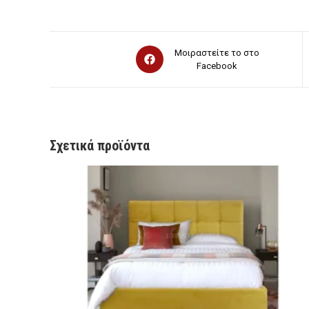
Opens
Μοιραστείτε το στο
in
Facebook
a
new
window
Σχετικά προϊόντα