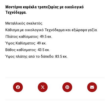
Μοντέρνα καρέκλα τραπεζαρίας με οικολογικό
Τεχνόδερμα.
Μεταλλικός σκελετός.
Κάθισμα με οικολογικό Τεχνόδερμα και εξώραφα γαζία.
Πλάτος καθίσματος: 49.5 εκ.
Ύψος Καθίσματος: 49 εκ.
Βάθος καθίσματος: 43.5 εκ.
Ύψος πλάτης από το δάπεδο: 83.5 εκ.
Opens
Opens
Opens
Opens
in
in
in
in
a
a
a
a
new
new
new
new
window
window
window
window