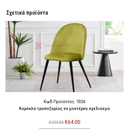
Σχετικά προϊόντα
Κωδ.Προϊόντος: 7026
Καρέκλα τραπεζαρίας σε μοντέρνο σχεδιασμό
Original
€
64.00
Η
€
104.00
price
τρέχουσα