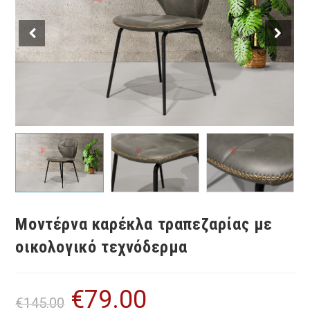
Μοντέρνα καρέκλα τραπεζαρίας με
οικολογικό τεχνόδερμα
€
79.00
Original
Η
€
145.00
price
τρέχουσα