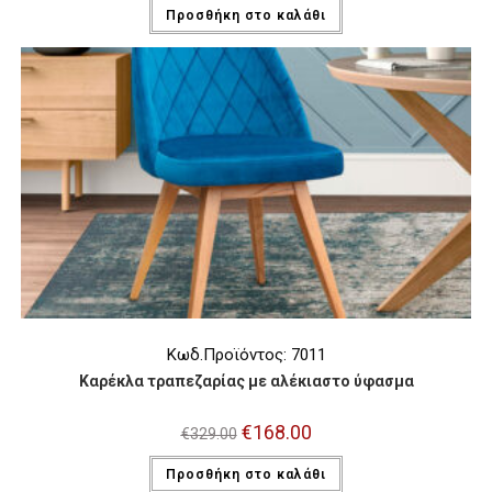
was:
τιμή
Προσθήκη στο καλάθι
€104.00.
είναι:
€64.00.
Κωδ.Προϊόντος: 7011
Καρέκλα τραπεζαρίας με αλέκιαστο ύφασμα
Original
€
168.00
Η
€
329.00
price
τρέχουσα
was:
τιμή
Προσθήκη στο καλάθι
€329.00.
είναι:
€168.00.