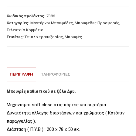
σε
ξύλο
Κωδικός προϊόντος:
7386
Δρυ
Κατηγορίες:
Μοντέρνοι Μπουφέδες
,
Μπουφέδες Προσφορές
,
ποσότητα
Τελευταία Κομμάτια
Ετικέτες:
Έπιπλο τραπεζαρίας
,
Μπουφές
ΠΕΡΙΓΡΑΦΉ
ΠΛΗΡΟΦΟΡΙΕΣ
Μπουφές καθιστικού σε ξύλο Δρυ.
Μηχανισμοί soft close στις πόρτες και συρτάρια.
Δυνατότητα αλλαγής διαστάσεων και χρώματος ( Κατόπιν
παραγγελίας ).
Διάσταση ( Π.Υ.Β ) : 200 x 78 x 50 εκ.