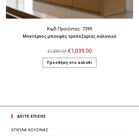
Κωδ.Προϊόντος: 7399
Μοντέρνος μπουφές τραπεζαρίας σαλονιού
Original
€
1,039.00
Η
€
1,889.00
price
τρέχουσα
was:
τιμή
Προσθήκη στο καλάθι
€1,889.00.
είναι:
€1,039.00.
ΔΕΙΤΕ ΕΠΙΣΗΣ
ΕΠΙΠΛΑ ΚΟΥΖΙΝΑΣ