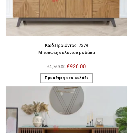
Κωδ.Προϊόντος: 7379
Μπουφές σαλονιού με λάκα
Original
€
926.00
Η
€
1,769.00
price
τρέχουσα
was:
τιμή
Προσθήκη στο καλάθι
€1,769.00.
είναι:
€926.00.