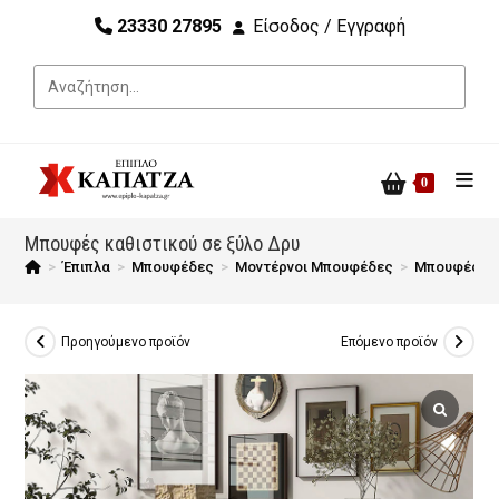
23330 27895
Είσοδος / Εγγραφή
0
Μπουφές καθιστικού σε ξύλο Δρυ
>
Έπιπλα
>
Μπουφέδες
>
Μοντέρνοι Μπουφέδες
>
Μπουφές κα
Προηγούμενο προϊόν
Επόμενο προϊόν