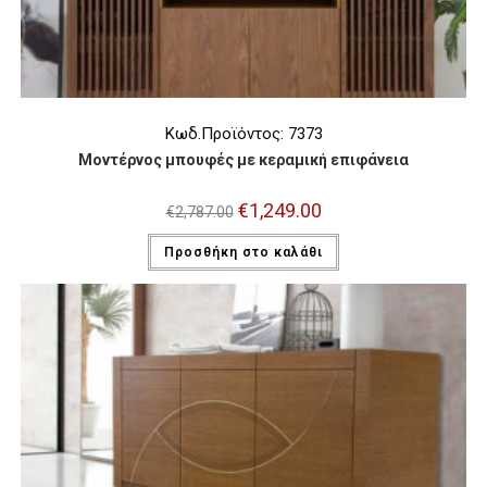
Κωδ.Προϊόντος: 7373
Μοντέρνος μπουφές με κεραμική επιφάνεια
Original
€
1,249.00
Η
€
2,787.00
price
τρέχουσα
was:
τιμή
Προσθήκη στο καλάθι
€2,787.00.
είναι:
€1,249.00.