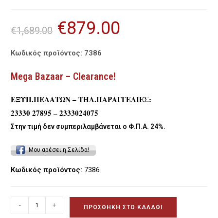
€
879.00
Original
Η
€
1,689.00
price
τρέχουσα
was:
τιμή
€1,689.00.
είναι:
€879.00.
Κωδικός προϊόντος: 7386
Mega Bazaar – Clearance!
ΕΞΥΠ.ΠΕΛΑΤΩΝ – ΤΗΛ.ΠΑΡΑΓΓΕΛΙΕΣ:
23330 27895 – 2333024075
Στην τιμή δεν συμπεριλαμβάνεται ο Φ.Π.Α. 24%.
Μου αρέσει η Σελίδα!
Κωδικός προϊόντος:
7386
Μπουφές
-
+
ΠΡΟΣΘΉΚΗ ΣΤΟ ΚΑΛΆΘΙ
καθιστικού