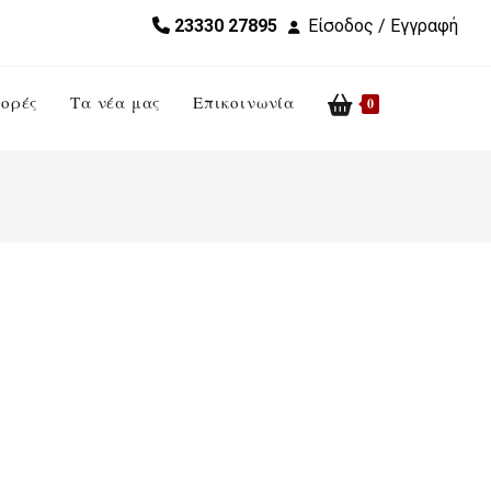
23330 27895
Είσοδος / Εγγραφή
ορές
Τα νέα μας
Επικοινωνία
Toggle
0
website
search