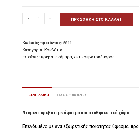
Ντυμένο
-
+
ΠΡΟΣΘΉΚΗ ΣΤΟ ΚΑΛΆΘΙ
κρεβάτι
με
ύφασμα
Κωδικός προϊόντος:
5811
και
Κατηγορία:
Κρεβάτια
αποθηκευτικό
Ετικέτες:
Κρεβατοκάμαρα
,
Σετ κρεβατοκάμαρας
χώρο
ποσότητα
ΠΕΡΙΓΡΑΦΉ
ΠΛΗΡΟΦΟΡΙΕΣ
Ντυμένο κρεβάτι με ύφασμα και αποθηκευτικό χώρο.
Επενδυμένο με ένα εξαιρετικής ποιότητας ύφασμα, προ