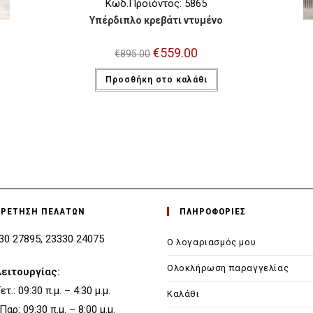
Κωδ.Προϊόντος: 5865
Υπέρδιπλο κρεβάτι ντυμένο
Original
€
559.00
Η
€
895.00
price
τρέχουσα
was:
τιμή
Προσθήκη στο καλάθι
€895.00.
είναι:
€559.00.
ΗΡΕΤΗΣΗ ΠΕΛΑΤΩΝ
ΠΛΗΡΟΦΟΡΙΕΣ
330 27895, 23330 24075
Ο λογαριασμός μου
Ολοκλήρωση παραγγελίας
λειτουργίας:
τ.: 09:30 π.μ. – 4:30 μ.μ.
Καλάθι
 Παρ: 09:30 π.μ. – 8:00 μ.μ.