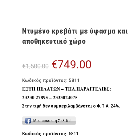
Ντυμένο κρεβάτι με ύφασμα και
αποθηκευτικό χώρο
€
749.00
Original
Η
€
1,500.00
price
τρέχουσα
was:
τιμή
€1,500.00.
είναι:
€749.00.
Κωδικός προϊόντος: 5811
ΕΞΥΠ.ΠΕΛΑΤΩΝ – ΤΗΛ.ΠΑΡΑΓΓΕΛΙΕΣ:
23330 27895 – 2333024075
Στην τιμή δεν συμπεριλαμβάνεται ο Φ.Π.Α. 24%.
Μου αρέσει η Σελίδα!
Κωδικός προϊόντος:
5811