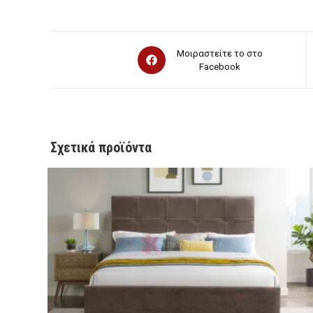
Opens
Μοιραστείτε το στο
in
Facebook
a
new
window
Σχετικά προϊόντα