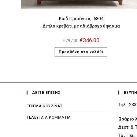
Κωδ.Προϊόντος: 5804
Διπλό κρεβάτι με αδιάβροχο ύφασμα
Original
€
346.00
Η
€
797.00
price
τρέχουσα
was:
τιμή
Προσθήκη στο καλάθι
€797.00.
είναι:
€346.00.
ΔΕΙΤΕ ΕΠΙΣΗΣ
ΕΞΥΠ
Τηλ : 23
ΕΠΙΠΛΑ ΚΟΥΖΙΝΑΣ
ΤΕΛΕΥΤΑΙΑ ΚΟΜΜΑΤΙΑ
Ωράριο 
Δευτ. & Τε
Τρ., Πεμ,