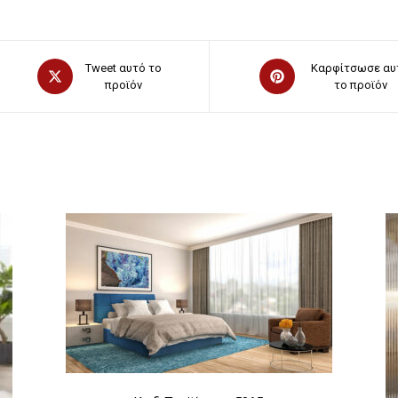
Opens
Opens
Tweet αυτό το
Καρφίτσωσε αυ
in
προϊόν
in
το προϊόν
a
a
new
new
window
window