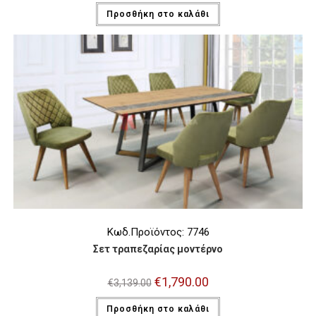
was:
τιμή
Προσθήκη στο καλάθι
€2,789.00.
είναι:
€1,599.00.
Κωδ.Προϊόντος: 7746
Σετ τραπεζαρίας μοντέρνο
Original
€
1,790.00
Η
€
3,139.00
price
τρέχουσα
was:
τιμή
Προσθήκη στο καλάθι
€3,139.00.
είναι: