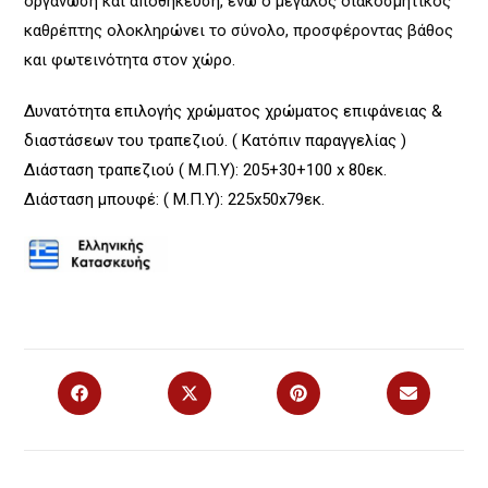
οργάνωση και αποθήκευση, ενώ ο μεγάλος διακοσμητικός
καθρέπτης ολοκληρώνει το σύνολο, προσφέροντας βάθος
και φωτεινότητα στον χώρο.
Δυνατότητα επιλογής χρώματος χρώματος επιφάνειας &
διαστάσεων του τραπεζιού. ( Κατόπιν παραγγελίας )
Διάσταση τραπεζιού ( Μ.Π.Υ): 205+30+100 x 80εκ.
Διάσταση μπουφέ: ( Μ.Π.Υ): 225x50x79εκ.
Opens
Opens
Opens
Opens
in
in
in
in
a
a
a
a
new
new
new
new
window
window
window
window