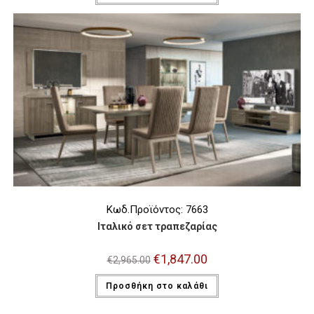
€1,790.00.
Κωδ.Προϊόντος: 7663
Ιταλικό σετ τραπεζαρίας
Original
€
1,847.00
Η
€
2,965.00
price
τρέχουσα
was:
τιμή
Προσθήκη στο καλάθι
€2,965.00.
είναι:
€1,847.00.