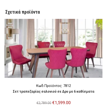
Σχετικά προϊόντα
Κωδ.Προϊόντος: 7812
Σετ τραπεζαρίας σαλονιού σε Δρυ με 6 καθίσματα
Original
€
1,599.00
Η
€
2,789.00
price
τρέχουσα