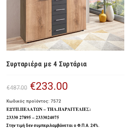
Συρταριέρα με 4 Συρτάρια
€
233.00
Original
Η
€
487.00
price
τρέχουσα
was:
τιμή
€487.00.
είναι:
€233.00.
Κωδικός προϊόντος: 7572
ΕΞΥΠ.ΠΕΛΑΤΩΝ – ΤΗΛ.ΠΑΡΑΓΓΕΛΙΕΣ:
23330 27895 – 2333024075
Στην τιμή δεν συμπεριλαμβάνεται ο Φ.Π.Α. 24%.