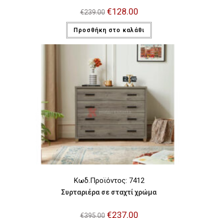
Original
€
128.00
Η
€
239.00
price
τρέχουσα
was:
τιμή
Προσθήκη στο καλάθι
€239.00.
είναι:
€128.00.
Κωδ.Προϊόντος: 7412
Συρταριέρα σε σταχτί χρώμα
Original
€
237.00
Η
€
395.00