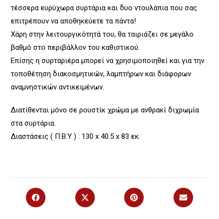
τέσσερα ευρύχωρα συρτάρια και δυο ντουλάπια που σας
επιτρέπουν να αποθηκεύετε τα πάντα!
Χάρη στην λειτουργικότητά του, θα ταιριάζει σε μεγάλο
βαθμό στο περιβάλλον του καθιστικού.
Επίσης η συρταριέρα μπορεί να χρησιμοποιηθεί και για την
τοποθέτηση διακοσμητικών, λαμπτήρων και διάφορων
αναμνηστικών αντικειμένων.
Διατίθενται μόνο σε ρουστίκ χρώμα με ανθρακί διχρωμία
στα συρτάρια.
Διαστάσεις ( Π.Β.Υ ) : 130 x 40.5 x 83 εκ.
Opens
Opens
Opens
Opens
in
in
in
in
a
a
a
a