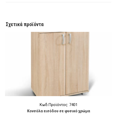
new
new
new
new
window
window
window
window
Σχετικά προϊόντα
Κωδ.Προϊόντος: 7401
Κονσόλα εισόδου σε φυσικό χρώμα