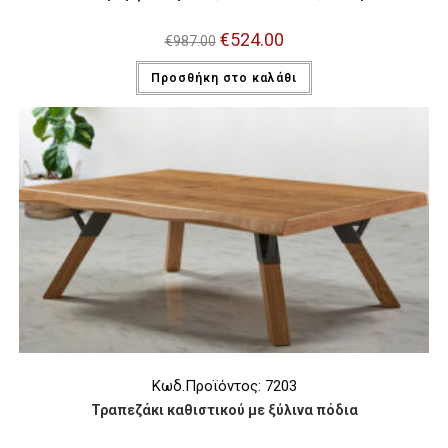
Original
€
524.00
Η
€
987.00
price
τρέχουσα
was:
τιμή
Προσθήκη στο καλάθι
€987.00.
είναι:
€524.00.
Κωδ.Προϊόντος: 7203
Τραπεζάκι καθιστικού με ξύλινα πόδια