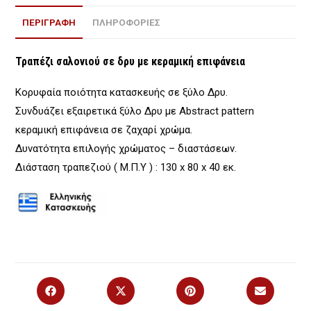
ΠΕΡΙΓΡΑΦΉ
ΠΛΗΡΟΦΟΡΙΕΣ
Τραπέζι σαλονιού σε δρυ
με κεραμική επιφάνεια
Κορυφαία ποιότητα κατασκευής σε ξύλο Δρυ.
Συνδυάζει εξαιρετικά ξύλο Δρυ με Abstract pattern
κεραμική επιφάνεια σε ζαχαρί χρώμα.
Δυνατότητα επιλογής χρώματος – διαστάσεων.
Διάσταση τραπεζιού ( Μ.Π.Υ ) : 130 x 80 x 40 εκ.
Opens
Opens
Opens
Opens
in
in
in
in