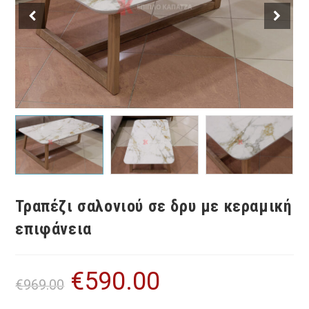
Τραπέζι σαλονιού σε δρυ με κεραμική
επιφάνεια
€
590.00
Original
Η
€
969.00
price
τρέχουσα
was:
τιμή
€969.00.
είναι: