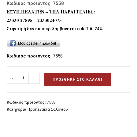
€590.00.
Κωδικός προϊόντος: 7558
ΕΞΥΠ.ΠΕΛΑΤΩΝ – ΤΗΛ.ΠΑΡΑΓΓΕΛΙΕΣ:
23330 27895 – 2333024075
Στην τιμή δεν συμπεριλαμβάνεται ο Φ.Π.Α. 24%.
Μου αρέσει η Σελίδα!
Κωδικός προϊόντος:
7558
Τραπέζι
-
+
ΠΡΟΣΘΉΚΗ ΣΤΟ ΚΑΛΆΘΙ
σαλονιού
σε
δρυ
Κωδικός προϊόντος:
7558
με
Κατηγορία:
Τραπεζάκια Σαλονιού
κεραμική
επιφάνεια
ποσότητα