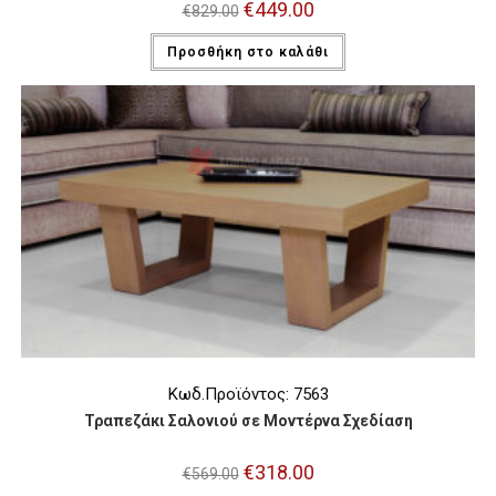
Original
€
449.00
Η
€
829.00
price
τρέχουσα
was:
τιμή
Προσθήκη στο καλάθι
€829.00.
είναι:
€449.00.
Κωδ.Προϊόντος: 7563
Τραπεζάκι Σαλονιού σε Μοντέρνα Σχεδίαση
Original
€
318.00
Η
€
569.00
price
τρέχουσα