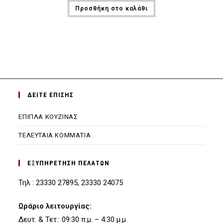
was:
τιμή
Προσθήκη στο καλάθι
€569.00.
είναι:
€318.00.
ΔΕΙΤΕ ΕΠΙΣΗΣ
ΕΠΙΠΛΑ ΚΟΥΖΙΝΑΣ
ΤΕΛΕΥΤΑΙΑ ΚΟΜΜΑΤΙΑ
ΕΞΥΠΗΡΕΤΗΣΗ ΠΕΛΑΤΩΝ
Τηλ : 23330 27895, 23330 24075
Ωράριο λειτουργίας:
Δευτ. & Τετ.: 09:30 π.μ. – 4:30 μ.μ.