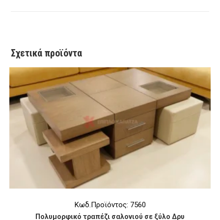
a
a
a
a
new
new
new
new
window
window
window
window
Σχετικά προϊόντα
Κωδ.Προϊόντος: 7560
Πολυμορφικό τραπέζι σαλονιού σε ξύλο Δρυ