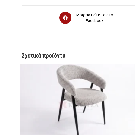
Opens
Μοιραστείτε το στο
in
Facebook
a
new
window
Σχετικά προϊόντα