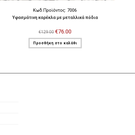
Κωδ.Προϊόντος: 7006
Υφασμάτινη καρέκλα με μεταλλικά πόδια
Original
€
76.00
Η
€
129.00
price
τρέχουσα
was:
τιμή
Προσθήκη στο καλάθι
€129.00.
είναι:
€76.00.