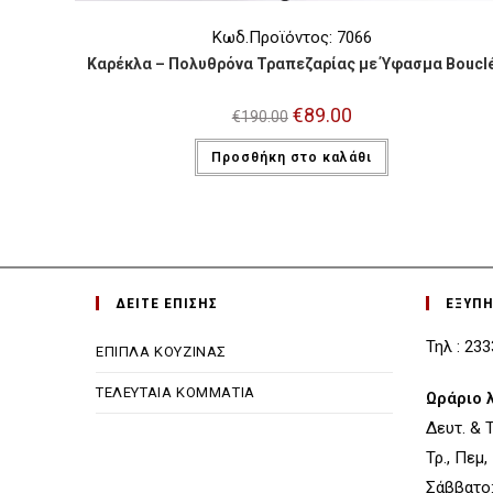
Κωδ.Προϊόντος: 7066
Καρέκλα – Πολυθρόνα Τραπεζαρίας με Ύφασμα Boucl
Original
€
89.00
Η
€
190.00
price
τρέχουσα
was:
τιμή
Προσθήκη στο καλάθι
€190.00.
είναι:
€89.00.
ΔΕΙΤΕ ΕΠΙΣΗΣ
ΕΞΥΠ
Τηλ : 23
ΕΠΙΠΛΑ ΚΟΥΖΙΝΑΣ
ΤΕΛΕΥΤΑΙΑ ΚΟΜΜΑΤΙΑ
Ωράριο 
Δευτ. & Τε
Τρ., Πεμ,
Σάββατο: 