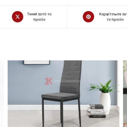
Opens
Opens
Tweet αυτό το
Καρφίτσωσε αυ
in
προϊόν
in
το προϊόν
a
a
new
new
window
window