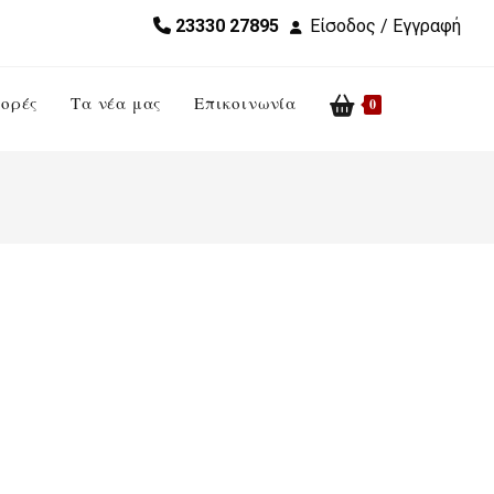
23330 27895
Είσοδος / Εγγραφή
ορές
Τα νέα μας
Επικοινωνία
Toggle
0
website
search