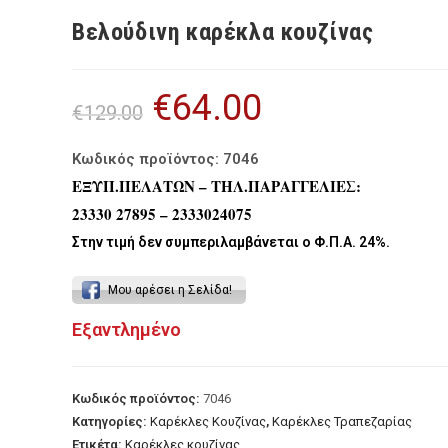
Βελούδινη καρέκλα κουζίνας
€
64.00
Original
Η
€
129.00
price
τρέχουσα
was:
τιμή
€129.00.
είναι:
€64.00.
Κωδικός προϊόντος: 7046
ΕΞΥΠ.ΠΕΛΑΤΩΝ – ΤΗΛ.ΠΑΡΑΓΓΕΛΙΕΣ:
23330 27895 – 2333024075
Στην τιμή δεν συμπεριλαμβάνεται ο Φ.Π.Α. 24%.
Μου αρέσει η Σελίδα!
Εξαντλημένο
Κωδικός προϊόντος:
7046
Κατηγορίες:
Καρέκλες Κουζίνας
,
Καρέκλες Τραπεζαρίας
Ετικέτα:
Καρέκλες κουζίνας