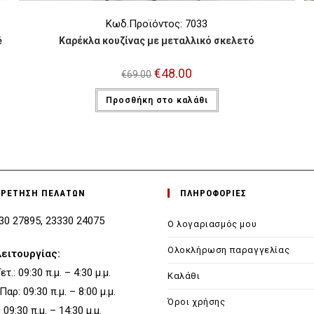
Κωδ.Προϊόντος: 7033
é
Καρέκλα κουζίνας με μεταλλικό σκελετό
Original
€
48.00
Η
€
69.00
price
τρέχουσα
was:
τιμή
Προσθήκη στο καλάθι
€69.00.
είναι:
€48.00.
ΗΡΕΤΗΣΗ ΠΕΛΑΤΩΝ
ΠΛΗΡΟΦΟΡΙΕΣ
330 27895, 23330 24075
Ο λογαριασμός μου
Ολοκλήρωση παραγγελίας
λειτουργίας:
τ.: 09:30 π.μ. – 4:30 μ.μ.
Καλάθι
 Παρ: 09:30 π.μ. – 8:00 μ.μ.
Όροι χρήσης
09:30 π.μ. – 14:30 μ.μ.