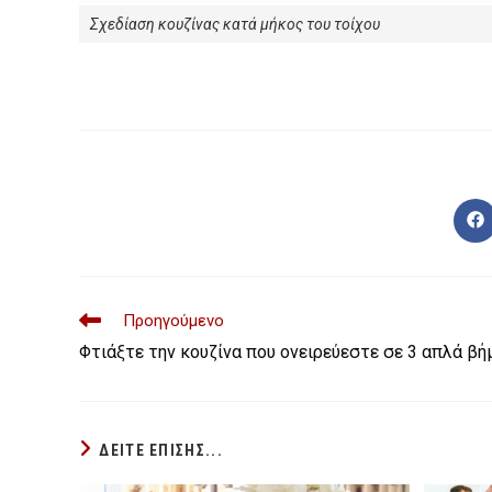
Σχεδίαση κουζίνας κατά μήκος του τοίχου
Op
in
a
n
wi
Read
Προηγούμενο
more
Φτιάξτε την κουζίνα που ονειρεύεστε σε 3 απλά βή
articles
ΔΕΙΤΕ ΕΠΙΣΗΣ...