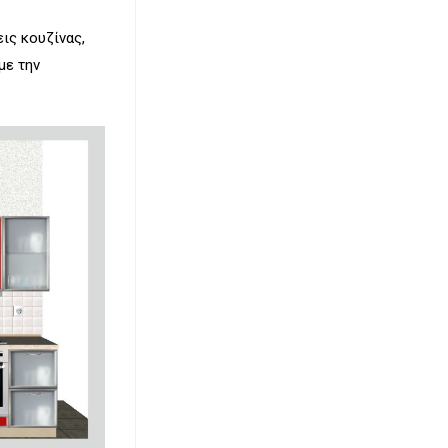
ις κουζίνας,
με την