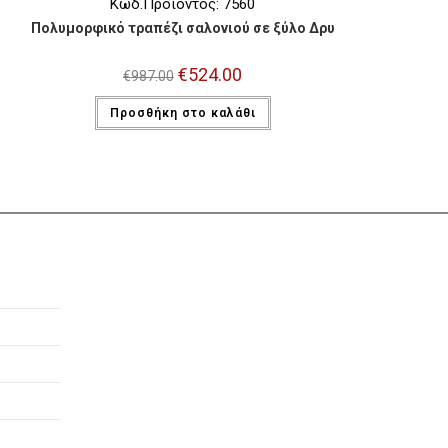
Κωδ.Προϊόντος: 7560
Πολυμορφικό τραπέζι σαλονιού σε ξύλο Δρυ
Original
€
524.00
Η
€
987.00
price
τρέχουσα
was:
τιμή
Προσθήκη στο καλάθι
€987.00.
είναι:
€524.00.