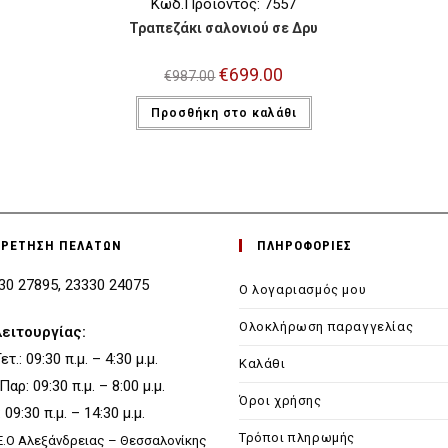
Κωδ.Προϊόντος: 7557
Τραπεζάκι σαλονιού σε Δρυ
Original
€
699.00
Η
€
987.00
price
τρέχουσα
was:
τιμή
Προσθήκη στο καλάθι
€987.00.
είναι:
€699.00.
ΗΡΕΤΗΣΗ ΠΕΛΑΤΩΝ
ΠΛΗΡΟΦΟΡΙΕΣ
330 27895, 23330 24075
Ο λογαριασμός μου
Ολοκλήρωση παραγγελίας
λειτουργίας:
τ.: 09:30 π.μ. – 4:30 μ.μ.
Καλάθι
 Παρ: 09:30 π.μ. – 8:00 μ.μ.
Όροι χρήσης
09:30 π.μ. – 14:30 μ.μ.
Τρόποι πληρωμής
.Ε.Ο Αλεξάνδρειας – Θεσσαλονίκης