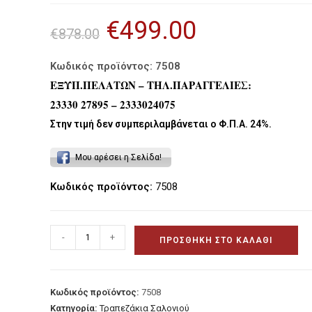
€
499.00
Original
Η
€
878.00
price
τρέχουσα
was:
τιμή
€878.00.
είναι:
€499.00.
Κωδικός προϊόντος: 7508
ΕΞΥΠ.ΠΕΛΑΤΩΝ – ΤΗΛ.ΠΑΡΑΓΓΕΛΙΕΣ:
23330 27895 – 2333024075
Στην τιμή δεν συμπεριλαμβάνεται ο Φ.Π.Α. 24%.
Μου αρέσει η Σελίδα!
Κωδικός προϊόντος:
7508
Τραπεζάκι
-
+
ΠΡΟΣΘΉΚΗ ΣΤΟ ΚΑΛΆΘΙ
σαλονιού
σε
Ρουστίκ
Κωδικός προϊόντος:
7508
Δρυ
Κατηγορία:
Τραπεζάκια Σαλονιού