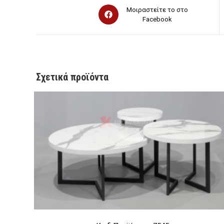
Opens
Μοιραστείτε το στο
in
Facebook
a
new
window
Σχετικά προϊόντα