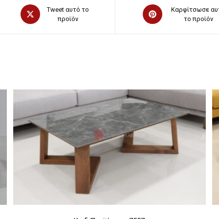
Opens
Opens
Tweet αυτό το
Καρφίτσωσε αυ
in
προϊόν
in
το προϊόν
a
a
new
new
window
window