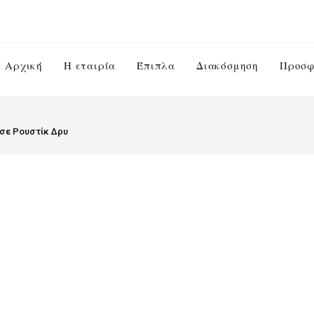
Αρχική
Η εταιρία
Έπιπλα
Διακόσμηση
Προσφ
 σε Ρουστίκ Δρυ