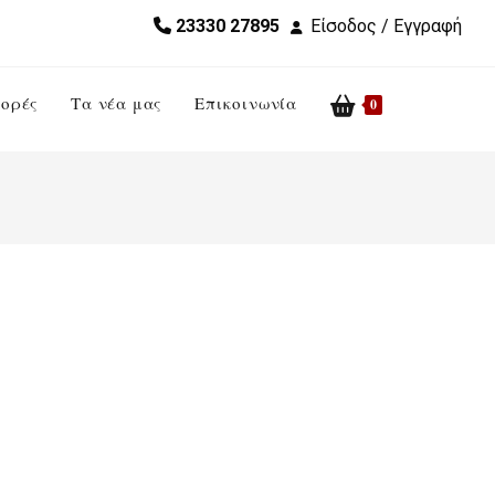
23330 27895
Είσοδος / Εγγραφή
ορές
Τα νέα μας
Επικοινωνία
Toggle
0
website
search