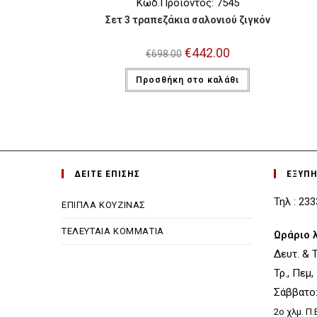
Κωδ.Προϊόντος: 7545
Σετ 3 τραπεζάκια σαλονιού ζιγκόν
Original
€
442.00
Η
€
698.00
price
τρέχουσα
was:
τιμή
Προσθήκη στο καλάθι
€698.00.
είναι:
€442.00.
ΔΕΙΤΕ ΕΠΙΣΗΣ
ΕΞΥΠ
Τηλ : 23
ΕΠΙΠΛΑ ΚΟΥΖΙΝΑΣ
ΤΕΛΕΥΤΑΙΑ ΚΟΜΜΑΤΙΑ
Ωράριο 
Δευτ. & Τε
Τρ., Πεμ,
Σάββατο: 
2ο χλμ. Π